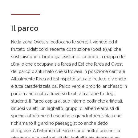
Il parco
Nella zona Ovest si collocano le serre, il vigneto ed il
frutteto didattico di recente costruzione (post 1974) che
sostituiscono il brolo già esistente secondo la mappa del
1835 e che occupava sia l’area ad Est che l’area ad Ovest
del parco piantumato che si trovava in posizione centrale.
Attualmente l’area ad Est rispetto l’attuale frutteto e vigneto
è tutta caratterizzata dal Parco vero e proprio, anch’esso in
parte manutenuto attraverso le attività all’aperto degli
studenti. Il Parco ospita al suo interno collinette artificiali,
sinuosi vialetti, un laghetto, gruppi di alberi e arbusti di
specie autoctone ed esotiche e grandi alberi isolati che
richiamano il giardino paesaggistico anche detto
all’inglese. All’interno del Parco sono inoltre presenti la