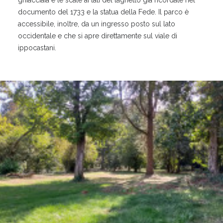
ghiacciaia e le scale ai lati del laghetto già ricordate nel
documento del 1733 e la statua della Fede. Il parco è
accessibile, inoltre, da un ingresso posto sul lato
occidentale e che si apre direttamente sul viale di
ippocastani.