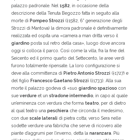
palazzo padronale. Nel
1582
, in occasione della
descrizione della Tenuta Begozzo fatta in seguito alla
morte di
Pompeo Strozzi
(†1582, 6° generazione degli
Strozzi di Mantova) la dimora padronale è definitivamente
realizzata ed ospita una «camera a man dritta verso il
giardino
posta sul retro della casa», luogo dove ancora
oggi si colloca il parco. Così come la villa, fra la fine del
Seicento ed il primo quarto del Settecento, le aree verdi
furono totalmente ripensate. La loro configurazione si
deve alla committenza di
Pietro Antonio Strozzi
(†1727) e
del figlio
Francesco Gaetano Strozzi
(†1733). Alla sua
morte il palazzo godeva di «suo
giardino spazioso
con
sue
verdure
et un
stradone intermedio
, in capo al quale
un’eminenza con verdura che forma
teatro
, per di dietro
al qual teatro una
peschiera
che circonda il medesimo,
con due
scale laterali
di pietra cotta; verso Sera nelle
sodette verdure una fabricha che serve di ricovero alle
piante d’aggrumi per l’inverno, detta la
naranzara
. Più