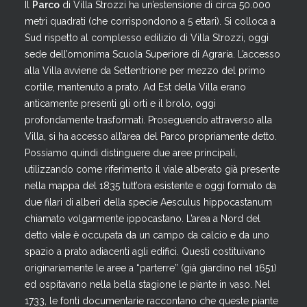
Il
Parco
di Villa Strozzi ha un’estensione di circa 50.000
metri quadrati (che corrispondono a 5 ettari). Si colloca a
Sud rispetto al complesso edilizio di Villa Strozzi, oggi
sede dell’omonima Scuola Superiore di Agraria. L’accesso
alla Villa avviene da Settentrione per mezzo del primo
cortile, mantenuto a prato. Ad Est della Villa erano
anticamente presenti gli orti e il brolo, oggi
profondamente trasformati. Proseguendo attraverso alla
Villa, si ha accesso all’area del Parco propriamente detto.
Possiamo quindi distinguere due aree principali,
utilizzando come riferimento il viale alberato già presente
nella mappa del 1835 tutt’ora esistente e oggi formato da
due filari di alberi della specie Aesculus hippocastanum
chiamato volgarmente ippocastano. L’area a Nord del
detto viale è occupata da un campo da calcio e da uno
spazio a prato adiacenti agli edifici. Questi costituivano
originariamente le aree a “parterre” (già giardino nel 1651)
ed ospitavano nella bella stagione le piante in vaso. Nel
1733, le fonti documentarie raccontano che queste piante