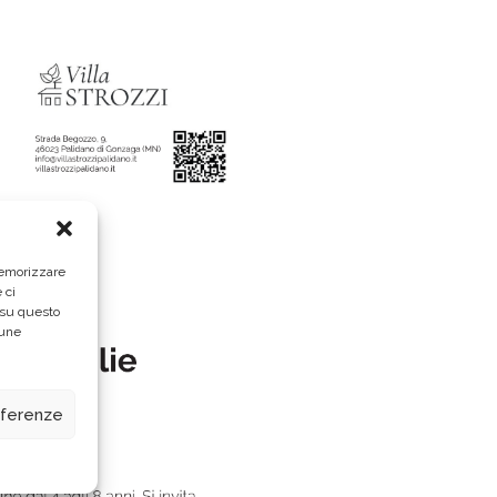
memorizzare
 ci
 su questo
cune
eferenze