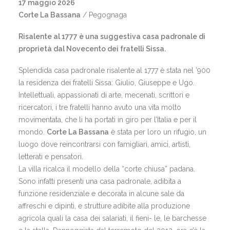
17 maggio 2026
Corte La Bassana
/ Pegognaga
Risalente al 1777 è una suggestiva casa padronale di
proprietà dal Novecento dei fratelli Sissa.
Splendida casa padronale risalente al 1777 è stata nel ’900
la residenza dei fratelli Sissa: Giulio, Giuseppe e Ugo.
Intellettuali, appassionati di arte, mecenati, scrittori e
ricercatori, i tre fratelli hanno avuto una vita molto
movimentata, che li ha portati in giro per l’Italia e per il
mondo.
Corte La Bassana
è stata per loro un rifugio, un
luogo dove reincontrarsi con famigliari, amici, artisti,
letterati e pensatori.
La villa ricalca il modello della “corte chiusa” padana.
Sono infatti presenti una casa padronale, adibita a
funzione residenziale e decorata in alcune sale da
affreschi e dipinti, e strutture adibite alla produzione
agricola quali la casa dei salariati, il fieni- le, le barchesse