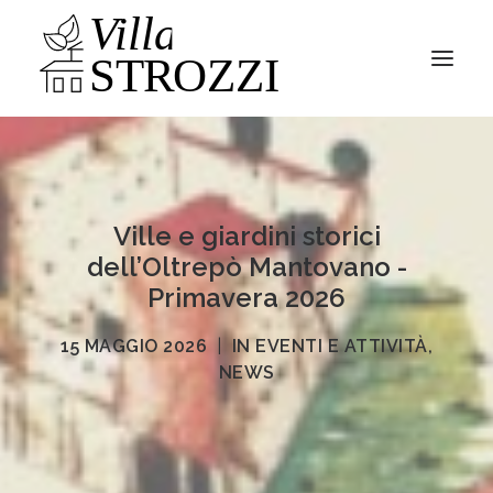
Parco
Villa
Ville e giardini storici
News
dell’Oltrepò Mantovano -
Primavera 2026
15 MAGGIO 2026
|
IN
EVENTI E ATTIVITÀ
,
NEWS