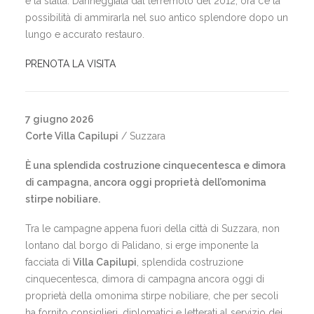
e la stalla. Danneggiata dal terremoto del 2012, ora c’è la
possibilità di ammirarla nel suo antico splendore dopo un
lungo e accurato restauro.
PRENOTA LA VISITA
7 giugno 2026
Corte Villa Capilupi
/ Suzzara
È una splendida costruzione cinquecentesca e dimora
di campagna, ancora oggi proprietà dell’omonima
stirpe nobiliare.
Tra le campagne appena fuori della città di Suzzara, non
lontano dal borgo di Palidano, si erge imponente la
facciata di
Villa Capilupi
, splendida costruzione
cinquecentesca, dimora di campagna ancora oggi di
proprietà della omonima stirpe nobiliare, che per secoli
ha fornito consiglieri, diplomatici e letterati al servizio dei