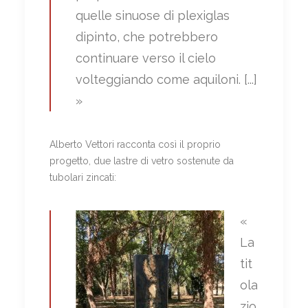
quelle sinuose di plexiglas
dipinto, che potrebbero
continuare verso il cielo
volteggiando come aquiloni. [...]
»
Alberto Vettori racconta così il proprio
progetto, due lastre di vetro sostenute da
tubolari zincati:
«
La
tit
ola
zio