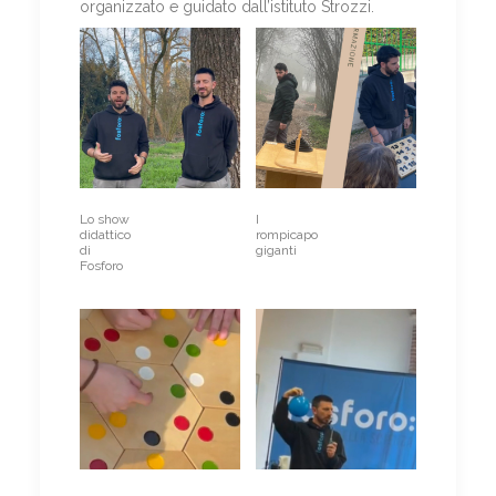
organizzato e guidato dall’istituto Strozzi.
Lo show
I
didattico
rompicapo
di
giganti
Fosforo