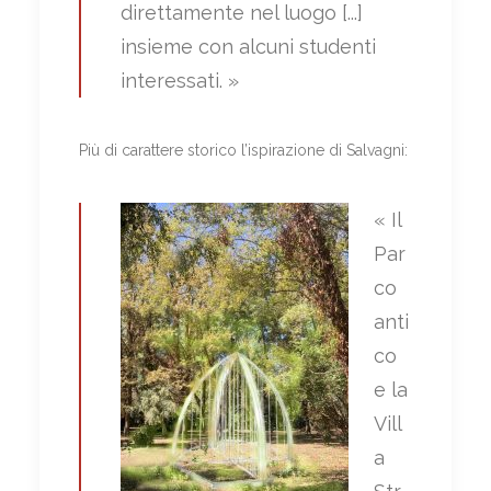
direttamente nel luogo [...]
insieme con alcuni studenti
interessati. »
Più di carattere storico l’ispirazione di Salvagni:
« Il
Par
co
anti
co
e la
Vill
a