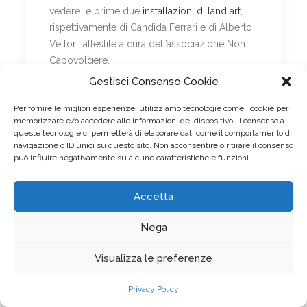
vedere le prime due
installazioni di land art
,
rispettivamente di Candida Ferrari e di Alberto
Vettori, allestite a cura dell’associazione Non
Capovolgere.
Gestisci Consenso Cookie
Per fornire le migliori esperienze, utilizziamo tecnologie come i cookie per
memorizzare e/o accedere alle informazioni del dispositivo. Il consenso a
queste tecnologie ci permetterà di elaborare dati come il comportamento di
navigazione o ID unici su questo sito. Non acconsentire o ritirare il consenso
può influire negativamente su alcune caratteristiche e funzioni.
Accetta
Tempietto
Dis/ordine
Nega
d’Arcadia,
vegetale,
di
di Alberto
Candida
Vettori
Visualizza le preferenze
Ferrari
Privacy Policy
La prossima apertura del cantiere al pubblico